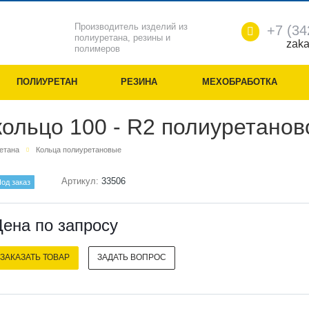
Производитель изделий из
+7 (34
полиуретана, резины и
zaka
полимеров
ПОЛИУРЕТАН
РЕЗИНА
МЕХОБРАБОТКА
кольцо 100 - R2 полиуретанов
ретана
Кольца полиуретановые
Артикул:
33506
од заказ
ена по зап
р
осу
ЗАКАЗАТЬ ТОВАР
ЗАДАТЬ ВОПРОС